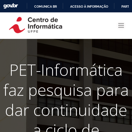
COMUNICA BR
ACESSO À INFORMAÇÃO
PARTI
Pular
IR
para
PARA
o
O
conteúdo
CONTEÚDO
PET-Informática
faz pesquisa para
dar continuidade
a ciclo de