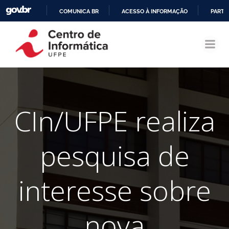
COMUNICA BR
ACESSO À INFORMAÇÃO
PARTI
Pular
IR
para
PARA
o
O
conteúdo
CONTEÚDO
CIn/UFPE realiza
pesquisa de
interesse sobre
nova