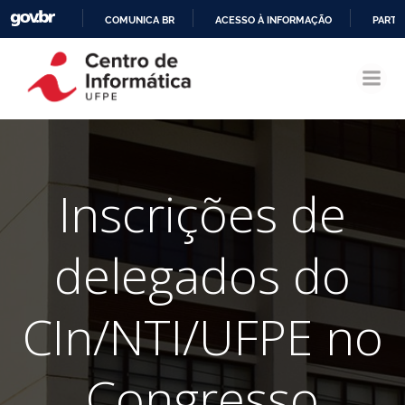
COMUNICA BR
ACESSO À INFORMAÇÃO
PARTI
Pular
IR
para
PARA
o
O
conteúdo
CONTEÚDO
Inscrições de
delegados do
CIn/NTI/UFPE no
Congresso