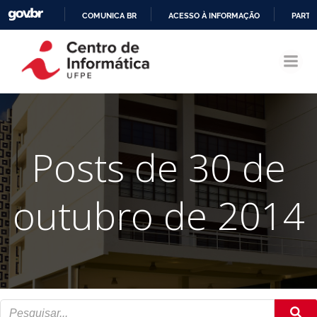
COMUNICA BR
ACESSO À INFORMAÇÃO
PARTI
Pular
IR
para
PARA
o
O
conteúdo
CONTEÚDO
Posts de 30 de
outubro de 2014