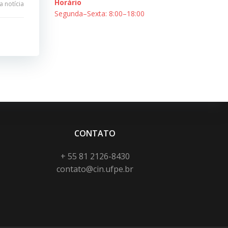
Horário
 notícia
Segunda–Sexta: 8:00–18:00
CONTATO
+ 55 81 2126-8430
contato@cin.ufpe.br