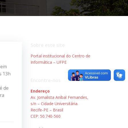
Sobre este site
Portal institucional do Centro de
Informática – UFPE
quem
s 13h
Encontre-nos
 é de
Endereço
ra
Av. Jornalista Aníbal Fernandes,
s/n – Cidade Universitária.
Recife-PE – Brasil
CEP: 50.740-560