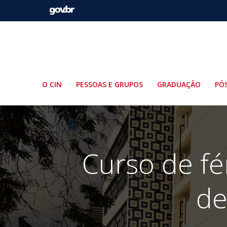
Pular
para
o
conteúdo
O CIN
PESSOAS E GRUPOS
GRADUAÇÃO
PÓ
Curso de fé
de