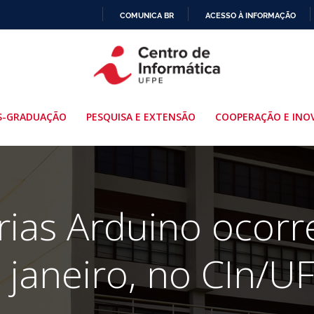
COMUNICA BR
ACESSO À INFORMAÇÃO
IR
PARA
O
CONTEÚDO
S-GRADUAÇÃO
PESQUISA E EXTENSÃO
COOPERAÇÃO E INO
rias Arduino ocorr
 janeiro, no CIn/U