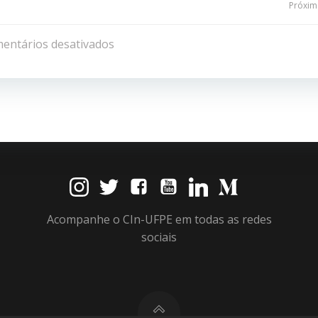
Navegação
Próxima
de
entários desativados
Post
Acompanhe o CIn-UFPE em todas as redes
sociais