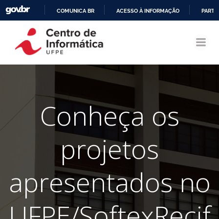
COMUNICA BR
ACESSO À INFORMAÇÃO
PARTI
Pular
IR
para
PARA
o
O
conteúdo
CONTEÚDO
Conheça os
projetos
apresentados no
UFPE/SoftexRecif