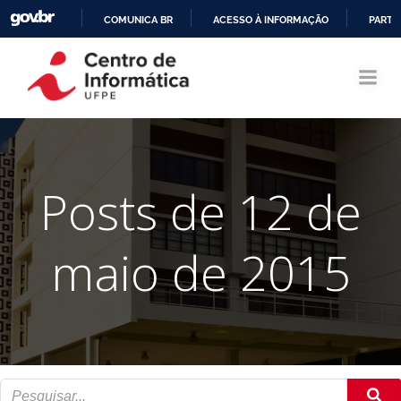
COMUNICA BR
ACESSO À INFORMAÇÃO
PARTI
Pular
IR
para
PARA
o
O
conteúdo
CONTEÚDO
Posts de 12 de
maio de 2015