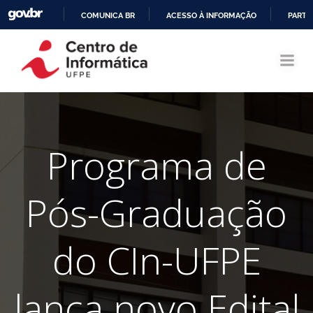
COMUNICA BR
ACESSO À INFORMAÇÃO
PARTI
Pular
IR
para
PARA
o
O
conteúdo
CONTEÚDO
Programa de
Pós-Graduação
do CIn-UFPE
lança novo Edital