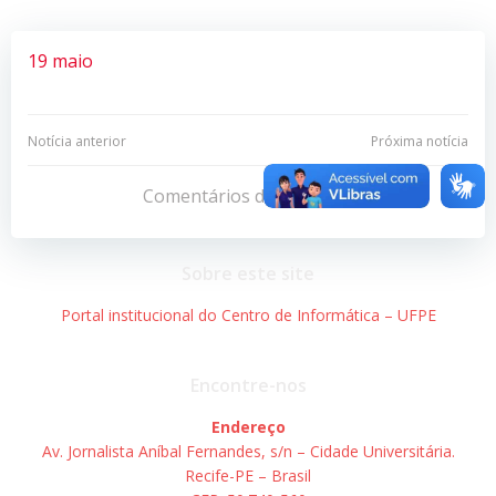
19 maio
Navegação
Navegação
Notícia anterior
Próxima notícia
de
de
Comentários desativados
Post
Post
Sobre este site
Portal institucional do Centro de Informática – UFPE
Encontre-nos
Endereço
Av. Jornalista Aníbal Fernandes, s/n – Cidade Universitária.
Recife-PE – Brasil