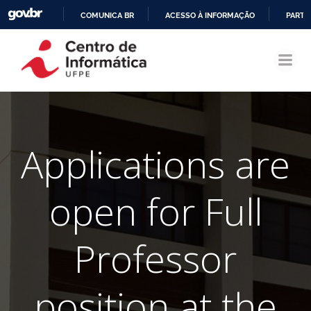
COMUNICA BR
ACESSO À INFORMAÇÃO
PARTI
Pular
IR
para
PARA
o
O
conteúdo
CONTEÚDO
Applications are
open for Full
Professor
position at the