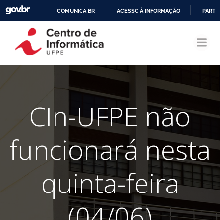
COMUNICA BR
ACESSO À INFORMAÇÃO
PARTI
Pular
IR
para
PARA
o
O
conteúdo
CONTEÚDO
CIn-UFPE não
funcionará nesta
quinta-feira
(04/06)