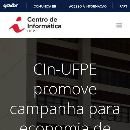
COMUNICA BR
ACESSO À INFORMAÇÃO
PARTI
Pular
IR
para
PARA
o
O
conteúdo
CONTEÚDO
CIn-UFPE
promove
campanha para
economia de