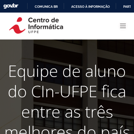
COMUNICA BR
ACESSO À INFORMAÇÃO
PARTI
Pular
IR
para
PARA
o
O
conteúdo
CONTEÚDO
Equipe de aluno
do CIn-UFPE fica
entre as três
melhores do país