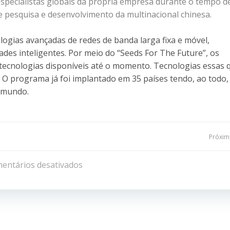
specialistas globais da própria empresa durante o tempo 
 pesquisa e desenvolvimento da multinacional chinesa.
ogias avançadas de redes de banda larga fixa e móvel,
des inteligentes. Por meio do “Seeds For The Future”, os
tecnologias disponíveis até o momento. Tecnologias essas 
O programa já foi implantado em 35 países tendo, ao todo,
o mundo.
Navegação
Próxima
de
entários desativados
Post