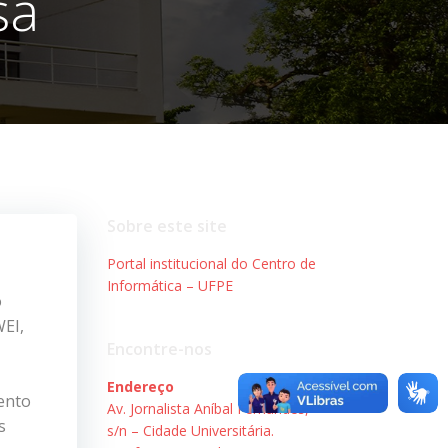
sa
Sobre este site
Portal institucional do Centro de
Informática – UFPE
o
WEI,
Encontre-nos
Endereço
ento
Av. Jornalista Aníbal Fernandes,
s
s/n – Cidade Universitária.