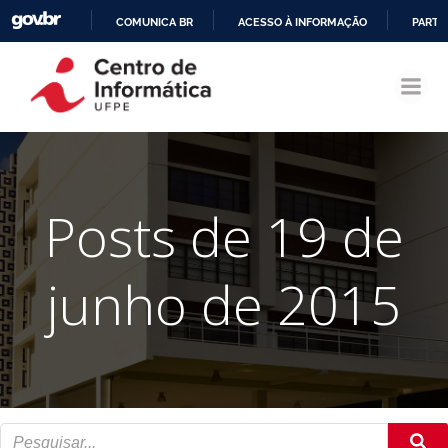
COMUNICA BR
ACESSO À INFORMAÇÃO
PARTI
Pular
IR
para
PARA
o
O
conteúdo
CONTEÚDO
Posts de 19 de
junho de 2015