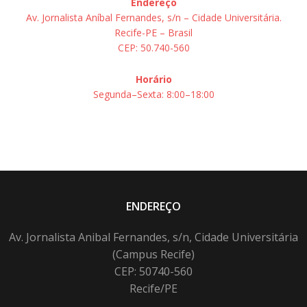
Endereço
Av. Jornalista Aníbal Fernandes, s/n – Cidade Universitária.
Recife-PE – Brasil
CEP: 50.740-560
Horário
Segunda–Sexta: 8:00–18:00
ENDEREÇO
Av. Jornalista Anibal Fernandes, s/n, Cidade Universitária
(Campus Recife)
CEP: 50740-560
Recife/PE