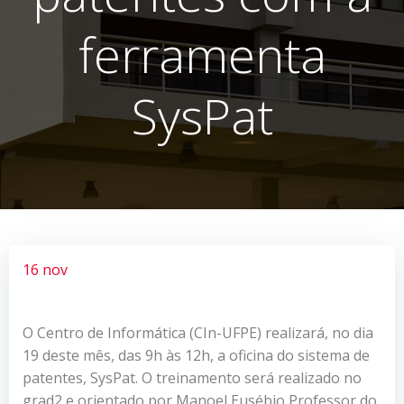
ferramenta
SysPat
16 nov
O Centro de Informática (CIn-UFPE) realizará, no dia
19 deste mês, das 9h às 12h, a oficina do sistema de
patentes, SysPat. O treinamento será realizado no
grad2 e orientado por Manoel Eusébio,Professor do