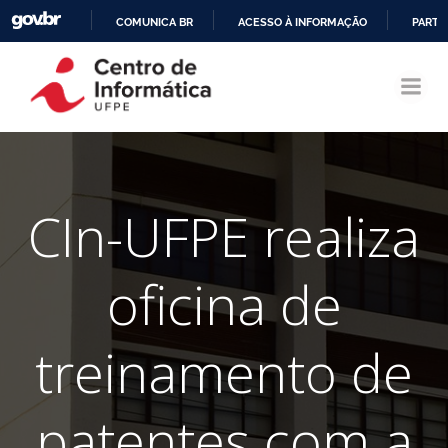
COMUNICA BR
ACESSO À INFORMAÇÃO
PARTI
Pular
IR
para
PARA
o
O
conteúdo
CONTEÚDO
CIn-UFPE realiza
oficina de
treinamento de
patentes com a