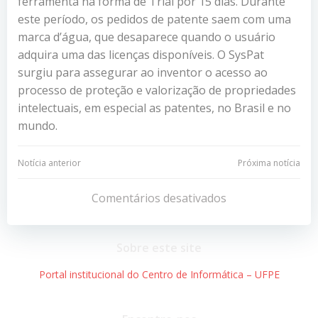
ferramenta na forma de Trial por 15 dias. Durante
este período, os pedidos de patente saem com uma
marca d’água, que desaparece quando o usuário
adquira uma das licenças disponíveis. O SysPat
surgiu para assegurar ao inventor o acesso ao
processo de proteção e valorização de propriedades
intelectuais, em especial as patentes, no Brasil e no
mundo.
Navegação
Navegação
Notícia anterior
Próxima notícia
de
de
Comentários desativados
Post
Post
Sobre este site
Portal institucional do Centro de Informática – UFPE