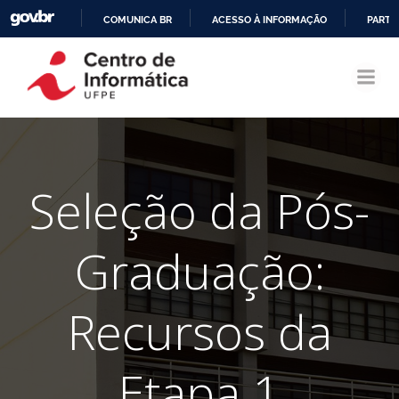
COMUNICA BR
ACESSO À INFORMAÇÃO
PARTI
Pular
IR
para
PARA
o
O
conteúdo
CONTEÚDO
Seleção da Pós-
Graduação:
Recursos da
Etapa 1