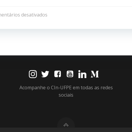
Navegação
de
entários desativados
Post
Acompanhe o CIn-UFPE em todas as redes
sociais