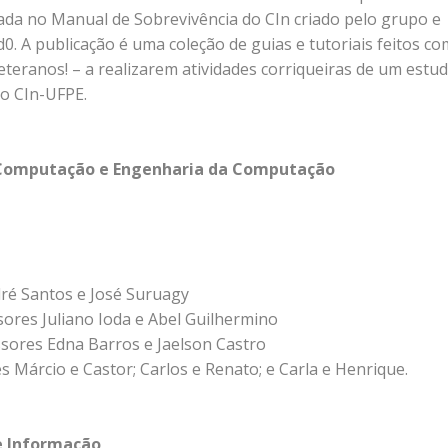
ada no Manual de Sobrevivência do CIn criado pelo grupo e
d0. A publicação é uma coleção de guias e tutoriais feitos co
teranos! – a realizarem atividades corriqueiras de um estu
do CIn-UFPE.
 Computação e Engenharia da Computação
dré Santos e José Suruagy
sores Juliano Ioda e Abel Guilhermino
sores Edna Barros e Jaelson Castro
Márcio e Castor; Carlos e Renato; e Carla e Henrique.
e Informação