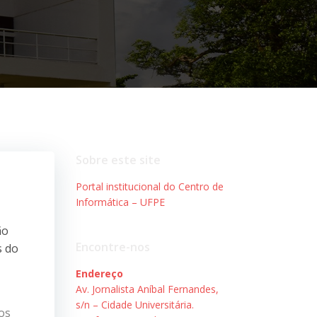
Sobre este site
Portal institucional do Centro de
Informática – UFPE
ão
Encontre-nos
s do
Endereço
Av. Jornalista Aníbal Fernandes,
s/n – Cidade Universitária.
os