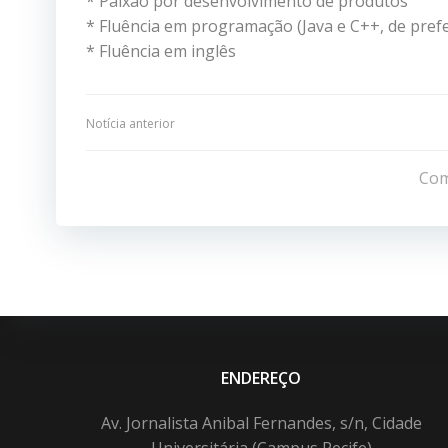
* Paixão por desenvolvimento de produtos
* Fluência em programação (Java e C++, de pref
* Fluência em inglês
Navegação
Notícia anterior
de
Com
Post
ENDEREÇO
Av. Jornalista Anibal Fernandes, s/n, Cidade