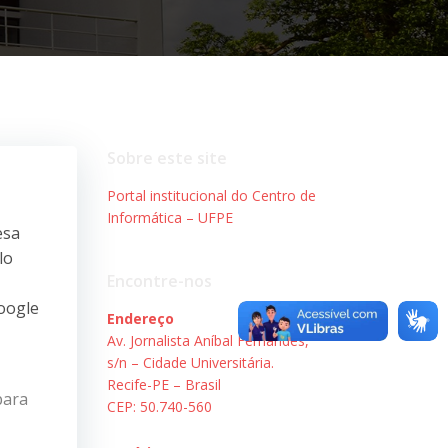
Sobre este site
Portal institucional do Centro de
Informática – UFPE
esa
lo
Encontre-nos
Google
Endereço
Av. Jornalista Aníbal Fernandes,
s/n – Cidade Universitária.
Recife-PE – Brasil
para
CEP: 50.740-560