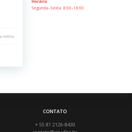
Horário
Segunda–Sexta: 8:00–18:00
 notícia
CONTATO
+ 55 81 2126-8430