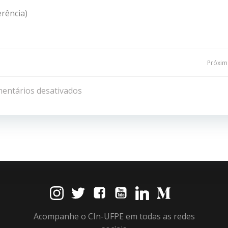
erência)
Navegação
Próxima
de
entários desativados
Post
Acompanhe o CIn-UFPE em todas as redes