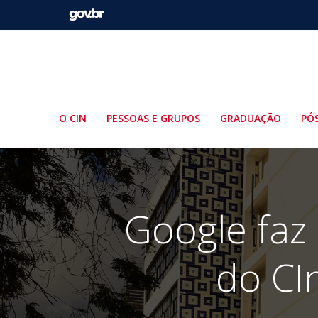
Pular
para
o
conteúdo
O CIN
PESSOAS E GRUPOS
GRADUAÇÃO
PÓ
Google faz
do CI