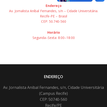
Endereço
Av. Jornalista Aníbal Fernandes, s/n – Cidade Universitária.
Recife-PE – Brasil
CEP: 50.740-560
Horário
Segunda–Sexta: 8:00–18:00
ENDEREÇO
Av. Jornalista Anibal Fernandes, s/n, Cidade Universitária
(Campus Recife)
CEP: 50740-560
Recife/PE