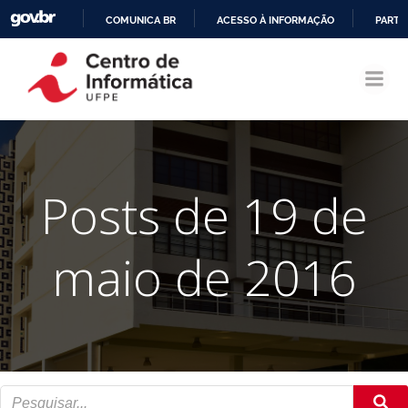
COMUNICA BR
ACESSO À INFORMAÇÃO
PARTI
Pular
IR
para
PARA
o
O
conteúdo
CONTEÚDO
Posts de 19 de
maio de 2016