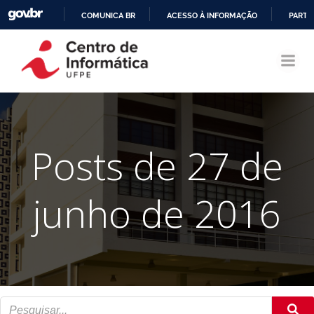
COMUNICA BR
ACESSO À INFORMAÇÃO
PARTI
Pular
IR
para
PARA
o
O
conteúdo
CONTEÚDO
Posts de 27 de
junho de 2016