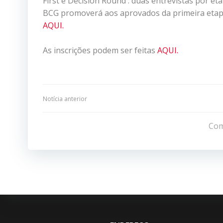
First e Decision Round : duas entrevistas por e
BCG promoverá aos aprovados da primeira etapa 
AQUI.
As inscrições podem ser feitas
AQUI.
Navegação
Notícia anterior
de
Com
Post