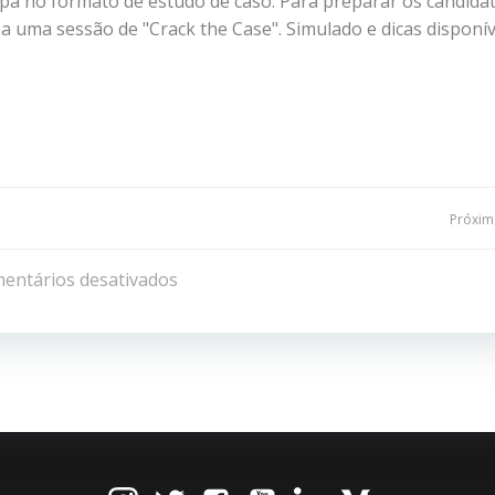
tapa no formato de estudo de caso. Para preparar os candidat
uma sessão de "Crack the Case". Simulado e dicas disponív
Navegação
Próxima
de
entários desativados
Post