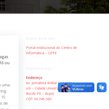
Sobre este site
Portal institucional do Centro de
Informática – UFPE
vagas
16 ou
Encontre-nos
Endereço
Av. Jornalista Aníbal Fernandes,
om uma
s/n – Cidade Universitária.
ving
Recife-PE – Brasil
 15
CEP: 50.740-560
as de