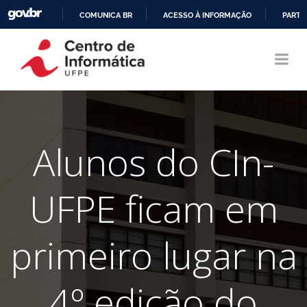
COMUNICA BR
ACESSO À INFORMAÇÃO
PARTI
Pular
IR
para
PARA
o
O
conteúdo
CONTEÚDO
Alunos do CIn-
UFPE ficam em
primeiro lugar na
4º edição do