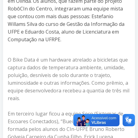
em Olinda. Os alunos, que fazem parte do projeto
RobôCIn do Centro, integraram uma equipe mista
que contou com mais duas pessoas: Estefanio
Willams Silva do curso de Gestão da Informação da
UFPE e Eduardo Costa, aluno de Licenciatura em
Computação na UFRPE.
O Bike Data é um hardware atrelado a bicicletas que
captura dados de temperatura ambiente, umidade,
poluição, desníveis de solo durante o trajeto,
luminosidade e outras informações. Como prêmio, a
equipe desenvolvedora recebeu a quantia de três mil
reais.
Em terceiro lugar ficou a equipe Seco (Sistemas de
Escoares Conectados), “Bueiros Inteligentes”,
formada pelos alunos do CIn-UFPE Bruno Roberto
Golveia Carneiro da Cunha Filho, Erick Lucena