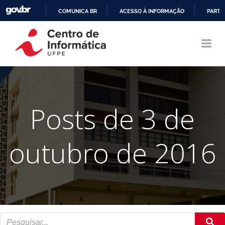
COMUNICA BR
ACESSO À INFORMAÇÃO
PARTI
Pular
IR
para
PARA
o
O
conteúdo
CONTEÚDO
Posts de 3 de
outubro de 2016