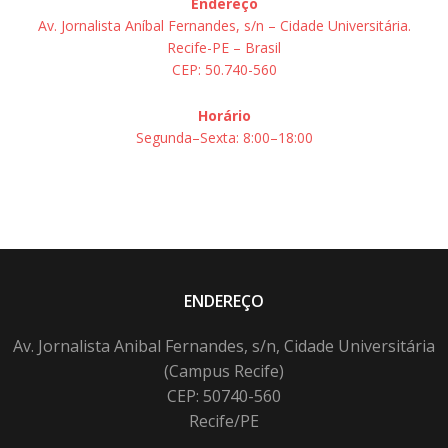
Endereço
Av. Jornalista Aníbal Fernandes, s/n – Cidade Universitária.
Recife-PE – Brasil
CEP: 50.740-560
Horário
Segunda–Sexta: 8:00–18:00
ENDEREÇO
Av. Jornalista Anibal Fernandes, s/n, Cidade Universitária
(Campus Recife)
CEP: 50740-560
Recife/PE