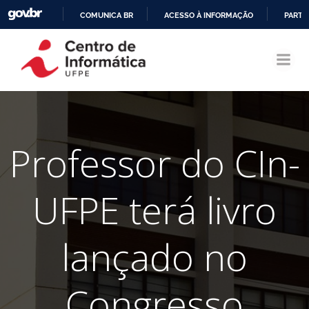
COMUNICA BR
ACESSO À INFORMAÇÃO
PARTI
Pular
IR
para
PARA
o
O
conteúdo
CONTEÚDO
Professor do CIn-
UFPE terá livro
lançado no
Congresso