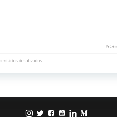
Navegação
Próxima
de
entários desativados
Post