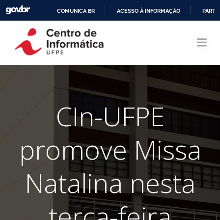
COMUNICA BR
ACESSO À INFORMAÇÃO
PARTI
Pular
IR
para
PARA
o
O
conteúdo
CONTEÚDO
CIn-UFPE
promove Missa
Natalina nesta
terça-feira