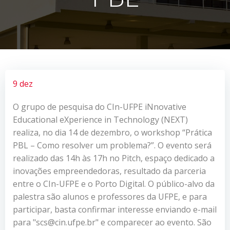
9 dez
O grupo de pesquisa do CIn-UFPE iNnovative
Educational eXperience in Technology (NEXT)
realiza, no dia 14 de dezembro, o workshop “Prática
PBL – Como resolver um problema?”. O evento será
realizado das 14h às 17h no Pitch, espaço dedicado a
inovações empreendedoras, resultado da parceria
entre o CIn-UFPE e o Porto Digital. O público-alvo da
palestra são alunos e professores da UFPE, e para
participar, basta confirmar interesse enviando e-mail
para "scs@cin.ufpe.br" e comparecer ao evento. São