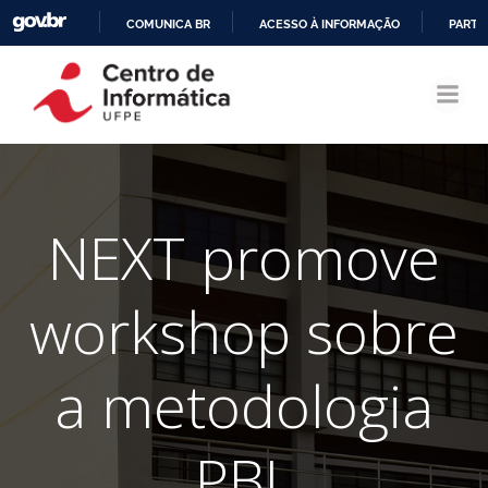
COMUNICA BR
ACESSO À INFORMAÇÃO
PARTI
Pular
IR
para
PARA
o
O
conteúdo
CONTEÚDO
NEXT promove
workshop sobre
a metodologia
PBL