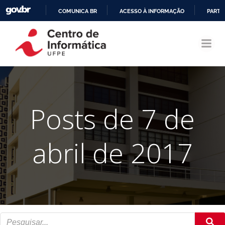
COMUNICA BR
ACESSO À INFORMAÇÃO
PARTI
Pular
IR
para
PARA
o
O
conteúdo
CONTEÚDO
Posts de 7 de
abril de 2017