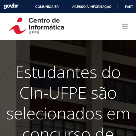
COMUNICA BR
ACESSO À INFORMAÇÃO
PARTI
Pular
IR
para
PARA
o
O
conteúdo
CONTEÚDO
Estudantes do
CIn-UFPE são
selecionados em
concurso de