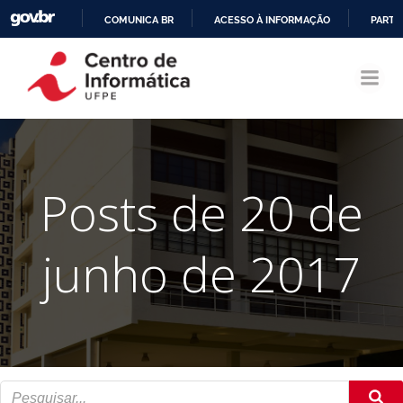
COMUNICA BR
ACESSO À INFORMAÇÃO
PARTI
Pular
IR
para
PARA
o
O
conteúdo
CONTEÚDO
Posts de 20 de
junho de 2017