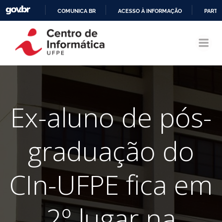
COMUNICA BR
ACESSO À INFORMAÇÃO
PARTI
Pular
IR
para
PARA
o
O
conteúdo
CONTEÚDO
Ex-aluno de pós-
graduação do
CIn-UFPE fica em
2º lugar na