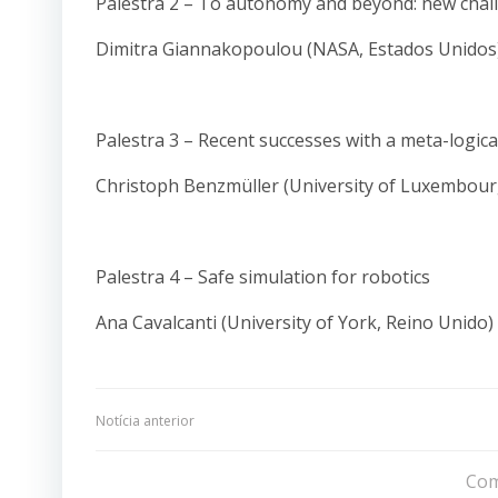
Palestra 2 – To autonomy and beyond: new challe
Dimitra Giannakopoulou (NASA, Estados Unidos
Palestra 3 – Recent successes with a meta-logica
Christoph Benzmüller (University of Luxembourg
Palestra 4 – Safe simulation for robotics
Ana Cavalcanti (University of York, Reino Unido)
Navegação
Notícia anterior
de
Com