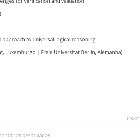
nges for verification and validation
)
l approach to universal logical reasoning
, Luxemburgo | Freie Universität Berlin, Alemanha)
Navegação
Próxima
de
entários desativados