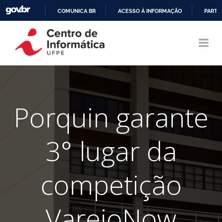
COMUNICA BR
ACESSO À INFORMAÇÃO
PARTI
Pular
IR
para
PARA
o
O
conteúdo
CONTEÚDO
Porquin garante
3° lugar da
competição
VarejoNow