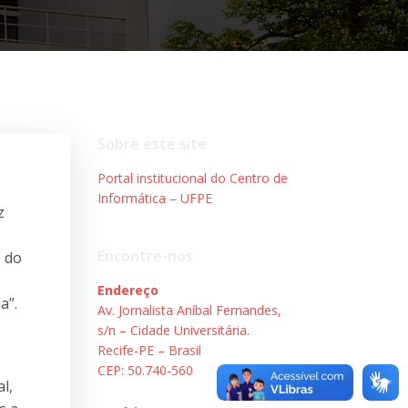
Sobre este site
Portal institucional do Centro de
Informática – UFPE
z
Encontre-nos
o do
Endereço
a”.
Av. Jornalista Aníbal Fernandes,
s/n – Cidade Universitária.
Recife-PE – Brasil
CEP: 50.740-560
l,