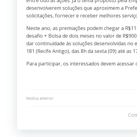
entre outras ações. Já o tema proposto pela Emp
desenvolverem soluções que aproximem a Prefei
solicitações, fornecer e receber melhores serviç
Neste ano, as premiações podem chegar a R$11m
desafio + Bolsa de dois meses no valor de R$900
dar continuidade às soluções desenvolvidas no 
181 (Recife Antigo), das 8h da sexta (09) até as 
Para participar, os interessados devem acessar
Navegação
Notícia anterior
de
Com
Post