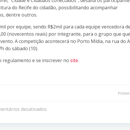
rel, “Cidade e Cidadãos conectados”, desafia os participante
tura do Recife do cidadão, possibilitando acompanhar
os, dentre outros.
il por equipe, sendo R$2mil para cada equipe vencedora d
,00 (novecentos reais) por integrante, para o grupo que que
evento. A competição acontecerá no Porto Mídia, na rua do 
17h do sábado (10).
 o regulamento e se inscrever no
site
.
Navegação
Próxima
de
entários desativados
Post