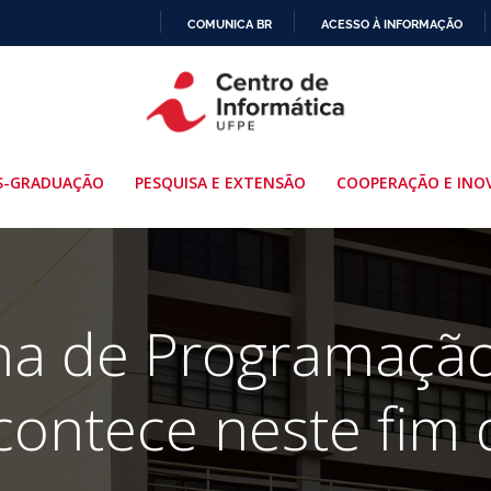
COMUNICA BR
ACESSO À INFORMAÇÃO
IR
PARA
O
CONTEÚDO
S-GRADUAÇÃO
PESQUISA E EXTENSÃO
COOPERAÇÃO E INO
na de Programação
contece neste fim