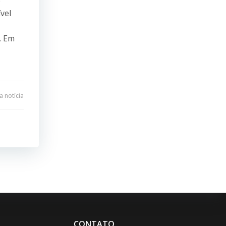
e
vel
. Em
 notícia
CONTATO