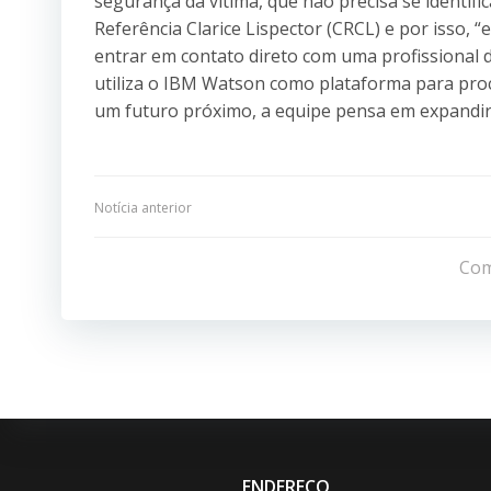
segurança da vítima, que não precisa se identific
Referência Clarice Lispector (CRCL) e por isso, 
entrar em contato direto com uma profissional do
utiliza o IBM Watson como plataforma para proc
um futuro próximo, a equipe pensa em expandir
Navegação
Notícia anterior
de
Com
Post
ENDEREÇO