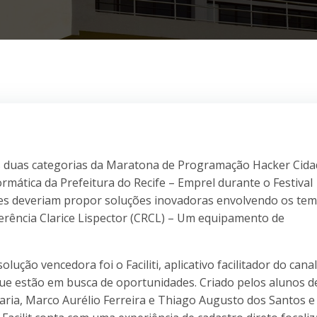
as duas categorias da Maratona de Programação Hacker Cid
mática da Prefeitura do Recife – Emprel durante o Festival
ntes deveriam propor soluções inovadoras envolvendo os te
ferência Clarice Lispector (CRCL) – Um equipamento de
lução vencedora foi o Faciliti, aplicativo facilitador do cana
que estão em busca de oportunidades. Criado pelos alunos d
ria, Marco Aurélio Ferreira e Thiago Augusto dos Santos e