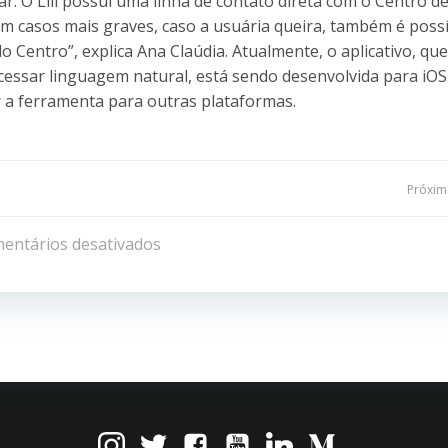
ar. O Lili possui uma linha de contato direta com o Centro d
“em casos mais graves, caso a usuária queira, também é possí
 Centro”, explica Ana Claúdia. Atualmente, o aplicativo, que
essar linguagem natural, está sendo desenvolvida para iOS
 a ferramenta para outras plataformas.
Navegação
Próxima
de
entários desativados
Post