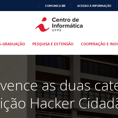
COMUNICA BR
ACESSO À INFORMAÇÃO
IR
PARA
O
CONTEÚDO
S-GRADUAÇÃO
PESQUISA E EXTENSÃO
COOPERAÇÃO E INO
vence as duas cat
ição Hacker Cidad