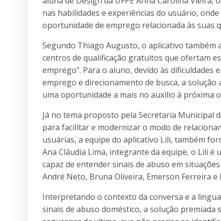
aluna de Design da UFPE Anna Carolina Vieira, o 
nas habilidades e experiências do usuário, onde
oportunidade de emprego relacionada às suas qu
Segundo Thiago Augusto, o aplicativo também a
centros de qualificação gratuitos que ofertam 
emprego”. Para o aluno, devido às dificuldades
emprego e direcionamento de busca, a solução a
uma oportunidade a mais no auxílio à próxima o
Já no tema proposto pela Secretaria Municipal
para facilitar e modernizar o modo de relaciona
usuárias, a equipe do aplicativo Lili, também fo
Ana Cláudia Lima, integrante da equipe, o Lili é
capaz de entender sinais de abuso em situaçõe
André Neto, Bruna Oliveira, Emerson Ferreira e 
Interpretando o contexto da conversa e a linguag
sinais de abuso doméstico, a solução premiada