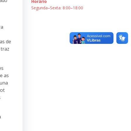
zado
Horário
Segunda–Sexta: 8:00–18:00
ra
as de
 traz
es
e as
luna
bot
s
a