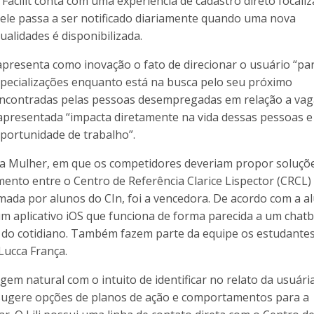
Facilit conta com uma experiência de cadastro direto focali
 ele passa a ser notificado diariamente quando uma nova
alidades é disponibilizada.
presenta como inovação o fato de direcionar o usuário “pa
especializações enquanto está na busca pelo seu próximo
 encontradas pelas pessoas desempregadas em relação a vag
presentada “impacta diretamente na vida dessas pessoas e
portunidade de trabalho”.
 da Mulher, em que os competidores deveriam propor soluçõ
mento entre o Centro de Referência Clarice Lispector (CRCL) 
rmada por alunos do CIn, foi a vencedora. De acordo com a a
 um aplicativo iOS que funciona de forma parecida a um chat
s do cotidiano. Também fazem parte da equipe os estudante
Lucca França.
em natural com o intuito de identificar no relato da usuári
 sugere opções de planos de ação e comportamentos para a