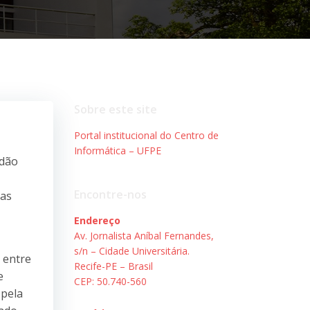
Sobre este site
Portal institucional do Centro de
Informática – UFPE
adão
Encontre-nos
mas
Endereço
Av. Jornalista Aníbal Fernandes,
s/n – Cidade Universitária.
l entre
Recife-PE – Brasil
e
CEP: 50.740-560
 pela