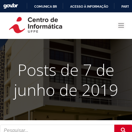
COMUNICA BR
ACESSO À INFORMAÇÃO
PARTI
Pular
IR
para
PARA
o
O
conteúdo
CONTEÚDO
Posts de 7 de
junho de 2019