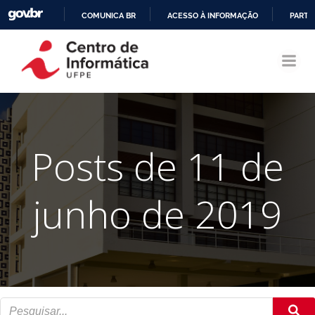
COMUNICA BR
ACESSO À INFORMAÇÃO
PARTI
Pular
IR
para
PARA
o
O
conteúdo
CONTEÚDO
Posts de 11 de
junho de 2019