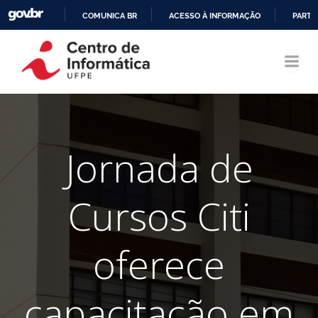
COMUNICA BR
ACESSO À INFORMAÇÃO
PARTI
Pular
IR
para
PARA
o
O
conteúdo
CONTEÚDO
Jornada de
Cursos Citi
oferece
capacitação em