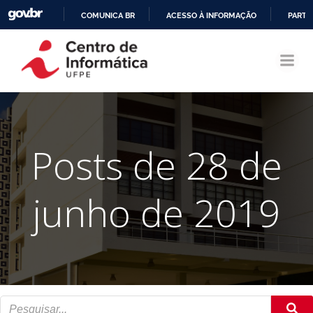
COMUNICA BR
ACESSO À INFORMAÇÃO
PARTI
Pular
IR
para
PARA
o
O
conteúdo
CONTEÚDO
Posts de 28 de
junho de 2019