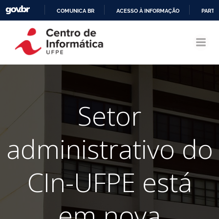
COMUNICA BR
ACESSO À INFORMAÇÃO
PARTI
Pular
IR
para
PARA
o
O
conteúdo
CONTEÚDO
Setor
administrativo do
CIn-UFPE está
em nova