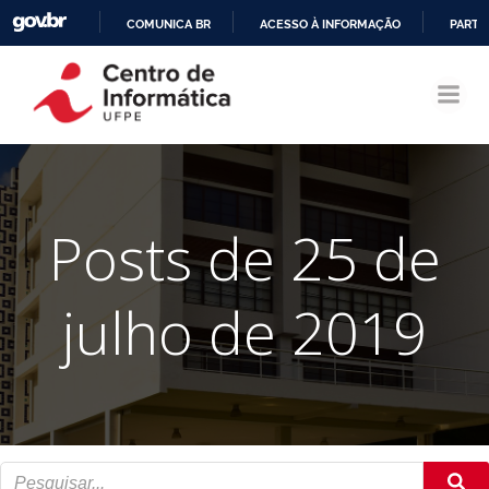
COMUNICA BR
ACESSO À INFORMAÇÃO
PARTI
Pular
IR
para
PARA
o
O
conteúdo
CONTEÚDO
Posts de 25 de
julho de 2019