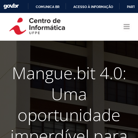
COMUNICA BR
ACESSO À INFORMAÇÃO
PARTI
Pular
IR
para
PARA
o
O
conteúdo
CONTEÚDO
Mangue.bit 4.0:
Uma
oportunidade
imperdível para