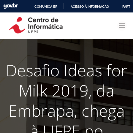
COMUNICA BR
ACESSO À INFORMAÇÃO
PARTI
Pular
IR
para
PARA
o
O
conteúdo
CONTEÚDO
Desafio Ideas for
Milk 2019, da
Embrapa, chega
à UFPE no