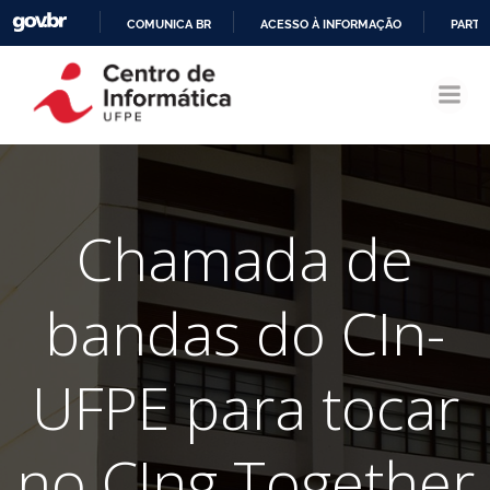
COMUNICA BR
ACESSO À INFORMAÇÃO
PARTI
Pular
IR
para
PARA
o
O
conteúdo
CONTEÚDO
Chamada de
bandas do CIn-
UFPE para tocar
no CIng Together