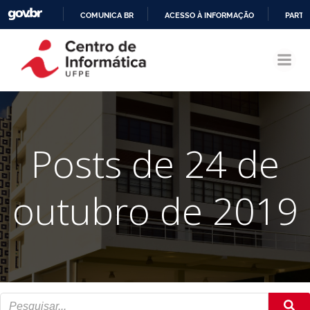
COMUNICA BR
ACESSO À INFORMAÇÃO
PARTI
Pular
IR
para
PARA
o
O
conteúdo
CONTEÚDO
Posts de 24 de
outubro de 2019