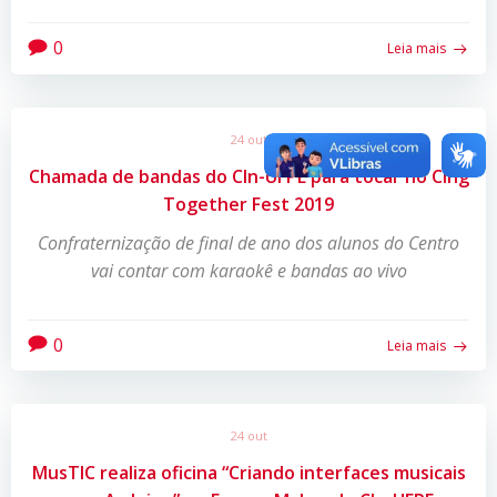
0
Leia mais
24 out
Chamada de bandas do CIn-UFPE para tocar no CIng
Together Fest 2019
Confraternização de final de ano dos alunos do Centro
vai contar com karaokê e bandas ao vivo
0
Leia mais
24 out
MusTIC realiza oficina “Criando interfaces musicais