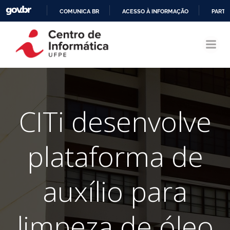
COMUNICA BR
ACESSO À INFORMAÇÃO
PARTI
Pular
IR
para
PARA
o
O
conteúdo
CONTEÚDO
CITi desenvolve
plataforma de
auxílio para
limpeza de óleo