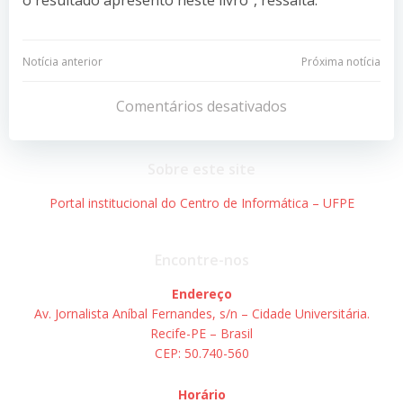
Navegação
Navegação
Notícia anterior
Próxima notícia
de
de
Comentários desativados
Post
Post
Sobre este site
Portal institucional do Centro de Informática – UFPE
Encontre-nos
Endereço
Av. Jornalista Aníbal Fernandes, s/n – Cidade Universitária.
Recife-PE – Brasil
CEP: 50.740-560
Horário