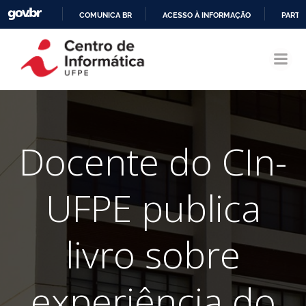
COMUNICA BR
ACESSO À INFORMAÇÃO
PARTI
Pular
IR
para
PARA
o
O
conteúdo
CONTEÚDO
Docente do CIn-
UFPE publica
livro sobre
experiência do