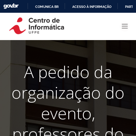
COMUNICA BR
ACESSO À INFORMAÇÃO
PARTI
Pular
IR
para
PARA
o
O
conteúdo
CONTEÚDO
A pedido da
organização do
evento,
professores do