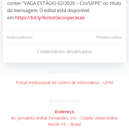
conter “VAGA ESTÁGIO 02/2020 – CIn/UFPE” no título
da mensagem. O edital está disponível
em
https://bit.ly/bolsistacooperacao
Navegação
Navegação
Notícia anterior
Próxima notícia
de
de
Comentários desativados
Post
Post
Sobre este site
Portal institucional do Centro de Informática – UFPE
Encontre-nos
Endereço
Av. Jornalista Aníbal Fernandes, s/n – Cidade Universitária.
Recife-PE – Brasil