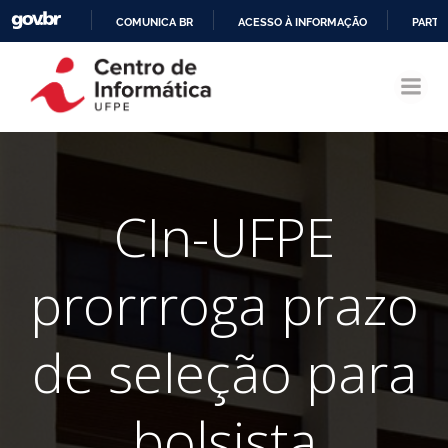
COMUNICA BR
ACESSO À INFORMAÇÃO
PARTI
Pular
IR
para
PARA
o
O
conteúdo
CONTEÚDO
CIn-UFPE
prorrroga prazo
de seleção para
bolsista