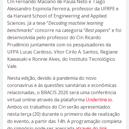
CIn Fernando Maciano de Paula Neto e Tiago
Alessandro Espinola Ferreira, professor da UFRPE e
da Harvard School of Engineering and Applied
Sciences. Já a tese “
Decoding machine learning
benchmarks
” concorre na categoria “
Best papers
” e foi
desenvolvida pelo professor do CIn Ricardo
Prudêncio juntamente com os pesquisadores da
UFPA Lucas Cardoso, Vitor Cirilo A. Santos, Regiane
Kawasaki e Ronnie Alves, do Instituto Tecnológico
Vale.
Nesta edição, devido à pandemia do novo
coronavírus e às questões sanitárias e econômicas
relacionadas, o BRACIS 2020 será uma conferência
virtual online através da plataforma
Underline.io
.
Ambos os trabalhos do CIn serão apresentados
nesta terça (20) durante o primeiro dia de realização
do evento, a partir das 14h. A programação completa
do simpósio pode ser acessada
através do link
.