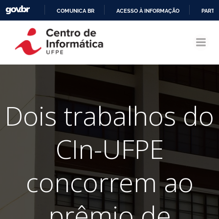
COMUNICA BR
ACESSO À INFORMAÇÃO
PARTI
Pular
IR
para
PARA
o
O
conteúdo
CONTEÚDO
Dois trabalhos do
CIn-UFPE
concorrem ao
prêmio de